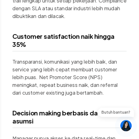
trail lengkap untuk setiap pekerjaan. Compliance
dengan SLA atau standar industri lebih mudah
dibuktikan dan dilacak.
Customer satisfaction naik hingga
35%
Transparansi, komunikasi yang lebih baik, dan
service yang lebih cepat membuat customer
lebih puas. Net Promoter Score (NPS)
meningkat, repeat business naik, dan referral
dari customer existing juga bertambah.
Decision making berbasis data, bukan
Butuh bantuan?
asumsi
Manager punya akses ke data real-time dan